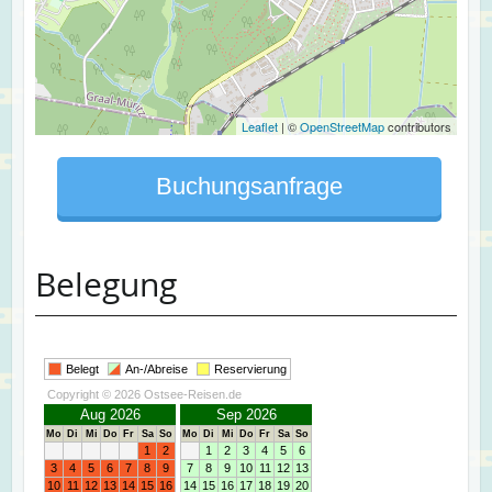
Leaflet
| ©
OpenStreetMap
contributors
Buchungsanfrage
Belegung