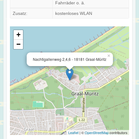
Fahrräder o. ä.
Zusatz:
kostenloses WLAN
+
−
×
Nachtigallenweg 2,4,6 - 18181 Graal-Müritz
Leaflet
| ©
OpenStreetMap
contributors