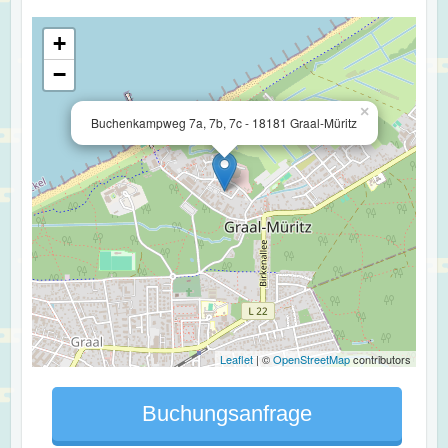
+
−
×
Buchenkampweg 7a, 7b, 7c - 18181 Graal-Müritz
Leaflet
| ©
OpenStreetMap
contributors
Buchungsanfrage