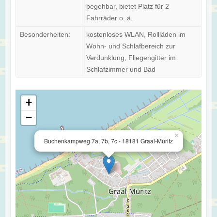
begehbar, bietet Platz für 2
Fahrräder o. ä.
Besonderheiten:
kostenloses WLAN, Rollläden im
Wohn- und Schlafbereich zur
Verdunklung, Fliegengitter im
Schlafzimmer und Bad
+
−
×
Buchenkampweg 7a, 7b, 7c - 18181 Graal-Müritz