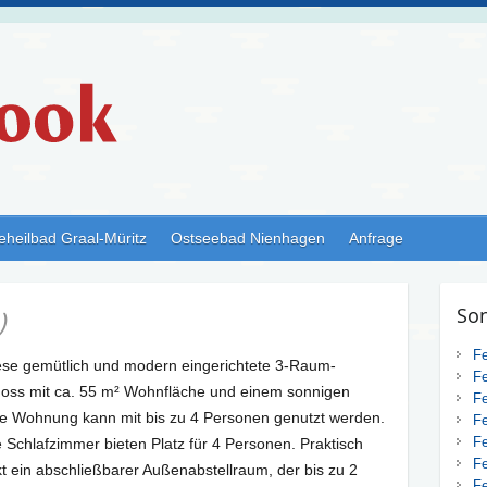
eheilbad Graal-Müritz
Ostseebad Nienhagen
Anfrage
So
)
F
iese gemütlich und modern eingerichtete 3-Raum-
F
oss mit ca. 55 m² Wohnfläche und einem sonnigen
F
che Wohnung kann mit bis zu 4 Personen genutzt werden.
F
F
e Schlafzimmer bieten Platz für 4 Personen. Praktisch
F
kt ein abschließbarer Außenabstellraum, der bis zu 2
F