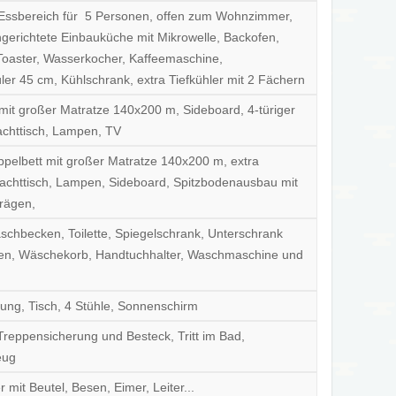
Essbereich für 5 Personen, offen zum Wohnzimmer,
ngerichtete Einbauküche mit Mikrowelle, Backofen,
Toaster, Wasserkocher, Kaffeemaschine,
ler 45 cm, Kühlschrank, extra Tiefkühler mit 2 Fächern
mit großer Matratze 140x200 m, Sideboard, 4-türiger
achttisch, Lampen, TV
ppelbett mit großer Matratze 140x200 m, extra
achttisch, Lampen, Sideboard, Spitzbodenausbau mit
rägen,
chbecken, Toilette, Spiegelschrank, Unterschrank
n, Wäschekorb, Handtuchhalter, Waschmaschine und
ung, Tisch, 4 Stühle, Sonnenschirm
Treppensicherung und Besteck, Tritt im Bad,
eug
 mit Beutel, Besen, Eimer, Leiter...