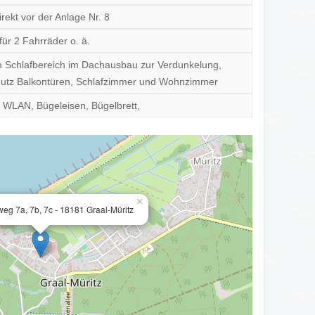
irekt vor der Anlage Nr. 8
 für 2 Fahrräder o. ä.
m Schlafbereich im Dachausbau zur Verdunkelung,
hutz Balkontüren, Schlafzimmer und Wohnzimmer
 WLAN, Bügeleisen, Bügelbrett,
×
g 7a, 7b, 7c - 18181 Graal-Müritz