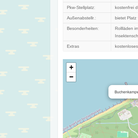
Pkw-Stellplatz:
kostenfrei d
Außenabstellr.:
bietet Platz
Besonderheiten:
Rollläden i
Insektensc
Extras
kostenloses
+
−
Buchenkampwe