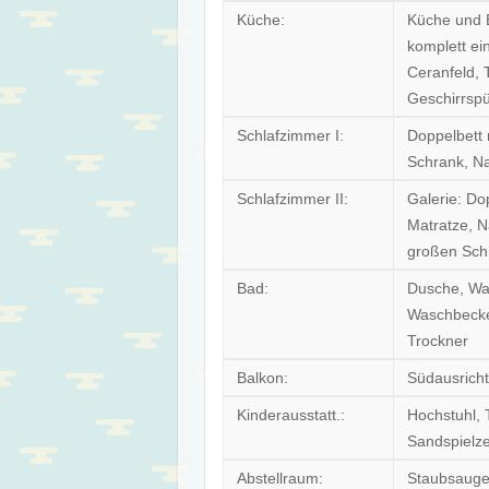
Küche:
Küche und 
komplett ei
Ceranfeld, 
Geschirrspü
Schlafzimmer I:
Doppelbett 
Schrank, N
Schlafzimmer II:
Galerie: Do
Matratze, N
großen Sch
Bad:
Dusche, Was
Waschbecke
Trockner
Balkon:
Südausricht
Kinderausstatt.:
Hochstuhl, 
Sandspielz
Abstellraum:
Staubsauger