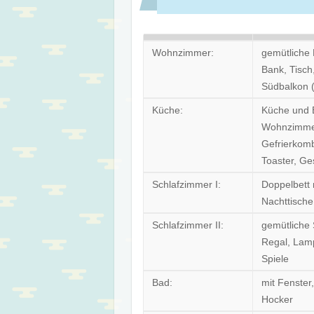
Wohnzimmer:
gemütliche 
Bank, Tisch
Südbalkon 
Küche:
Küche und 
Wohnzimmer,
Gefrierkomb
Toaster, Ge
Schlafzimmer I:
Doppelbett 
Nachttisch
Schlafzimmer II:
gemütliche 
Regal, Lamp
Spiele
Bad:
mit Fenster
Hocker