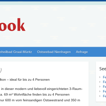
eheilbad Graal-Müritz
Ostseebad Nienhagen
Anfrage
See
)
F
on – ideal für bis zu 4 Personen
F
F
 in dieser modern und liebevoll eingerichteten 3-Raum-
F
a. 69 m² Wohnfläche finden bis zu 4 Personen
F
t nur 600 m vom feinsandigen Ostseestrand und 350 m