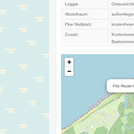
Loggia:
Ostausricht
Abstellraum:
außenliegen
Pkw-Stellplatz:
kostenfreie
Zusatz:
Kostenloses
Badezimme
+
−
Fritz-Reuter