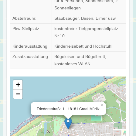
für 4 Personen, Sonnenschirm, 2
Sonnenliegen
Abstellraum:
Staubsauger, Besen, Eimer usw.
Pkw-Stellplatz:
kostenfreier Tiefgaragenstellplatz
Nr.10
Kinderausstattung:
Kinderreisebett und Hochstuhl
Zusatzausstattung:
Bügeleisen und Bügelbrett,
kostenloses WLAN
+
−
×
Friedensstraße 1 - 18181 Graal-Müritz