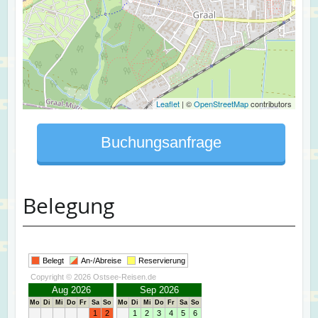
Leaflet
| ©
OpenStreetMap
contributors
Buchungsanfrage
Belegung