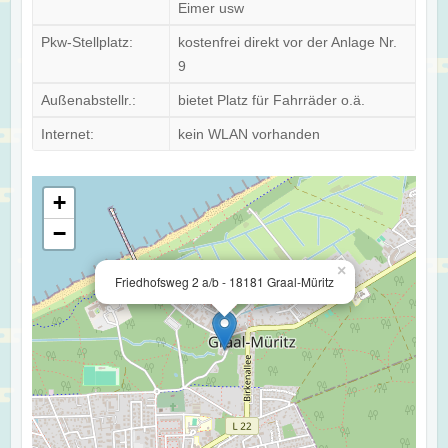
Eimer usw
Pkw-Stellplatz:
kostenfrei direkt vor der Anlage Nr.
9
Außenabstellr.:
bietet Platz für Fahrräder o.ä.
Internet:
kein WLAN vorhanden
+
−
×
Friedhofsweg 2 a/b - 18181 Graal-Müritz