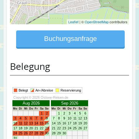
Leaflet
| ©
OpenStreetMap
contributors
Buchungsanfrage
Belegung